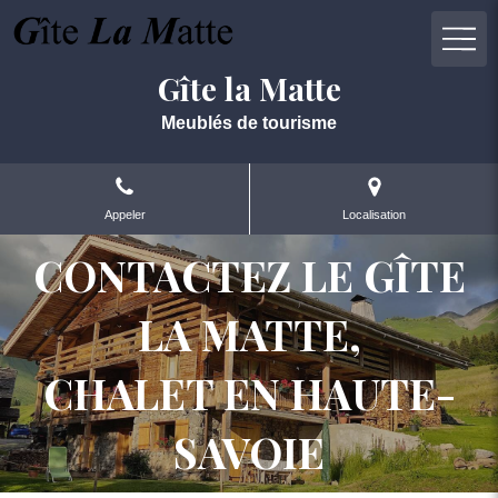
Gîte la Matte
Meublés de tourisme
Appeler
Localisation
CONTACTEZ LE GÎTE
LA MATTE,
CHALET EN HAUTE-
SAVOIE